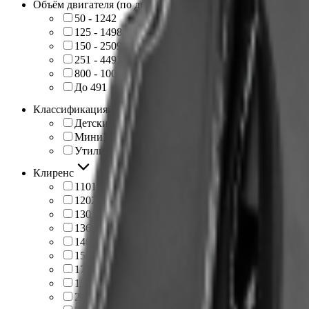
Объём двигателя (по диапазонам)
50 - 124
2
125 - 149
8
150 - 250
9
251 - 449
2
800 - 1000
1
До 49
1
Классификация
Детский
5
Мини
1
Утилитарный
17
Клиренс
110
1
120
2
130
1
136
1
140
2
150
2
170
1
180
7
200
1