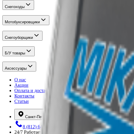
Снегоходы
Мотобуксировщики
Снегоуборщики
Б/У товары
Аксессуары
О нас
Акции
Оплата и доставка
Контакты
Статьи
Санкт-Петербург
8 (812) 648-12-80
24/7
Работаем круглосуточно