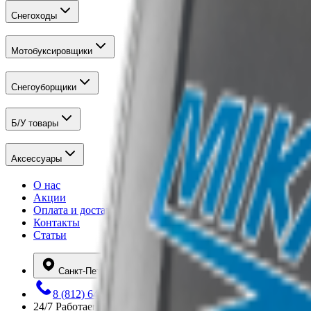
Снегоходы
Мотобуксировщики
Снегоуборщики
Б/У товары
Аксессуары
О нас
Акции
Оплата и доставка
Контакты
Статьи
Санкт-Петербург
8 (812) 648-12-80
24/7
Работаем круглосуточно