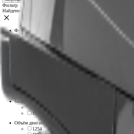
Фильтр
Найдено
6
товаров
Фильтровать по цене
От
До
Бренд
FXMoto
6
Мощность, л.с
8
1
9
2
10
1
17
1
19
1
Мощность (по диапазонам)
6 - 10
4
16 - 20
2
Объём двигателя, куб
125
4