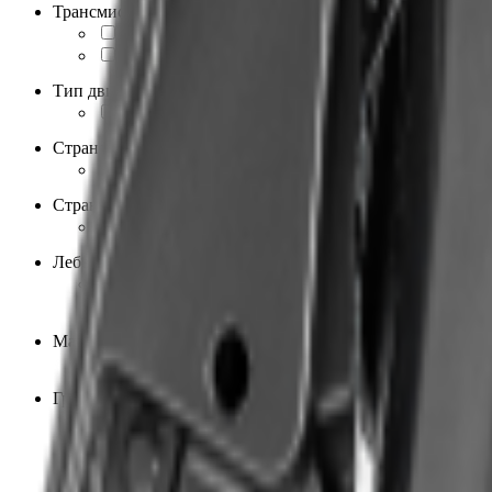
Трансмиссия
Автоматическая
4
Вариатор
2
Тип двигателя
Бензиновый
6
Страна бренда
Китай
6
Страна производства
Китай
6
Лебедка
Есть
1
Нет
5
Материал рамы
Сталь
6
Грузоподъемность, кг
90
2
100
1
120
1
150
1