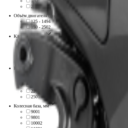
180
1
250
1
Объём двигателя (по диапазонам)
125 - 149
4
150 - 250
2
Классификация
Детский
2
Мини
1
Спортивный
1
Утилитарный
2
Клиренс
120
1
150
1
160
2
220
1
250
1
Колесная база, мм
900
1
980
1
1000
2