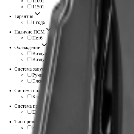
1100
1
1150
1
Гарантия
1 год
6
Наличие ПСМ
Нет
6
Охлаждение
Воздушно-масляное
1
Воздушное
5
Система запуска
Ручной стартер/электростартер
2
Электростартер
4
Система подачи топлива
Карбюратор
6
Система привода
Цепь
6
Тип привода
Задний привод
6