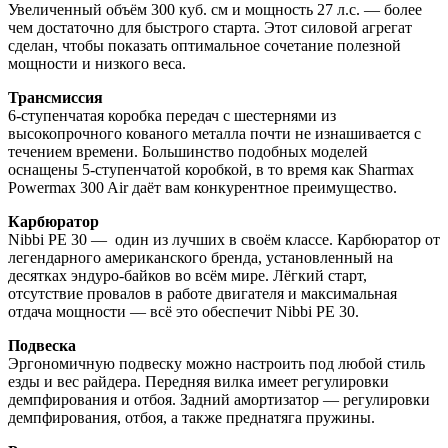
Увеличенный объём 300 куб. см и мощность 27 л.с. — более
чем достаточно для быстрого старта. Этот силовой агрегат
сделан, чтобы показать оптимальное сочетание полезной
мощности и низкого веса.
Трансмиссия
6-ступенчатая коробка передач с шестернями из
высокопрочного кованого металла почти не изнашивается с
течением времени. Большинство подобных моделей
оснащены 5-ступенчатой коробкой, в то время как Sharmax
Powermax 300 Air даёт вам конкурентное преимущество.
Карбюратор
Nibbi PE 30 — один из лучших в своём классе. Карбюратор от
легендарного американского бренда, установленный на
десятках эндуро-байков во всём мире. Лёгкий старт,
отсутствие провалов в работе двигателя и максимальная
отдача мощности — всё это обеспечит Nibbi PE 30.
Подвеска
Эргономичную подвеску можно настроить под любой стиль
езды и вес райдера. Передняя вилка имеет регулировки
демпфирования и отбоя. Задний амортизатор — регулировки
демпфирования, отбоя, а также преднатяга пружины.