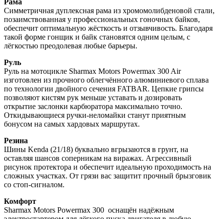
Рама
Симметричная дуплексная рама из хромомолибденовой стали,
позаимствованная у профессиональных гоночных байков,
обеспечит оптимальную жёсткость и отзывчивость. Благодаря
такой форме гонщик и байк становятся одним целым, с
лёгкостью преодолевая любые барьеры.
Руль
Руль на мотоцикле Sharmax Motors Powermax 300 Air
изготовлен из прочного облегчённого алюминиевого сплава
по технологии двойного сечения FATBAR. Цепкие грипсы
позволяют кистям рук меньше уставать и дозировать
открытие заслонки карбюратора максимально точно.
Откидывающиеся ручки-неломайки станут приятным
бонусом на самых хардовых маршрутах.
Резина
Шины Kenda (21/18) буквально вгрызаются в грунт, на
оставляя шансов соперникам на виражах. Агрессивный
рисунок протектора и обеспечит идеальную проходимость на
сложных участках. От грязи вас защитит прочный брызговик
со стоп-сигналом.
Комфорт
Sharmax Motors Powermax 300 оснащён надёжным
электростартером для лёгкого пуска двигателя в любую