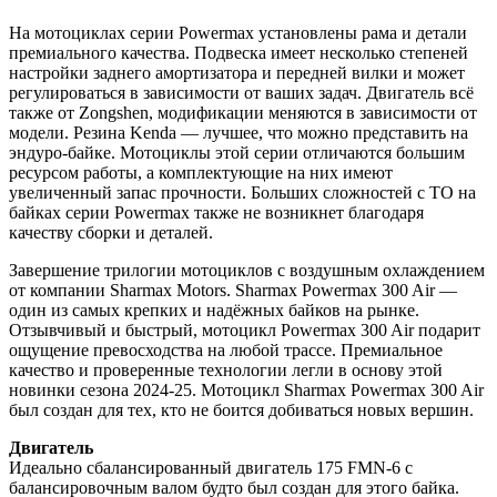
На мотоциклах серии Powermax установлены рама и детали
премиального качества. Подвеска имеет несколько степеней
настройки заднего амортизатора и передней вилки и может
регулироваться в зависимости от ваших задач. Двигатель всё
также от Zongshen, модификации меняются в зависимости от
модели. Резина Kenda — лучшее, что можно представить на
эндуро-байке. Мотоциклы этой серии отличаются большим
ресурсом работы, а комплектующие на них имеют
увеличенный запас прочности. Больших сложностей с ТО на
байках серии Powermax также не возникнет благодаря
качеству сборки и деталей.
Завершение трилогии мотоциклов с воздушным охлаждением
от компании Sharmax Motors. Sharmax Powermax 300 Air —
один из самых крепких и надёжных байков на рынке.
Отзывчивый и быстрый, мотоцикл Powermax 300 Air подарит
ощущение превосходства на любой трассе. Премиальное
качество и проверенные технологии легли в основу этой
новинки сезона 2024-25. Мотоцикл Sharmax Powermax 300 Air
был создан для тех, кто не боится добиваться новых вершин.
Двигатель
Идеально сбалансированный двигатель 175 FMN-6 с
балансировочным валом будто был создан для этого байка.