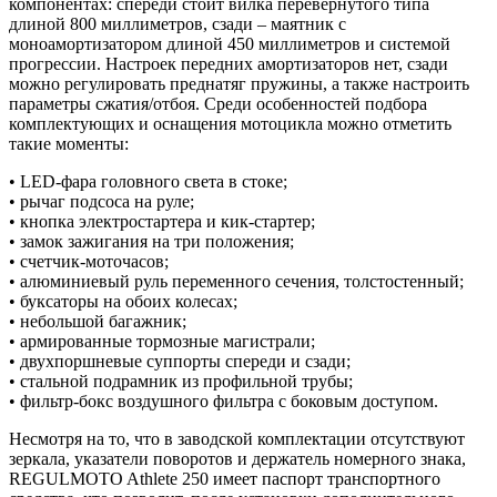
компонентах: спереди стоит вилка перевернутого типа
длиной 800 миллиметров, сзади – маятник с
моноамортизатором длиной 450 миллиметров и системой
прогрессии. Настроек передних амортизаторов нет, сзади
можно регулировать преднатяг пружины, а также настроить
параметры сжатия/отбоя. Среди особенностей подбора
комплектующих и оснащения мотоцикла можно отметить
такие моменты:
• LED-фара головного света в стоке;
• рычаг подсоса на руле;
• кнопка электростартера и кик-стартер;
• замок зажигания на три положения;
• счетчик-моточасов;
• алюминиевый руль переменного сечения, толстостенный;
• буксаторы на обоих колесах;
• небольшой багажник;
• армированные тормозные магистрали;
• двухпоршневые суппорты спереди и сзади;
• стальной подрамник из профильной трубы;
• фильтр-бокс воздушного фильтра с боковым доступом.
Несмотря на то, что в заводской комплектации отсутствуют
зеркала, указатели поворотов и держатель номерного знака,
REGULMOTO Athlete 250 имеет паспорт транспортного