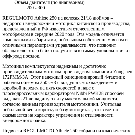
Объём двигателя (по диапазонам)
200 - 300
REGULMOTO Athlete 250 на колесах 21/18 дюймов –
недорогой внедорожный мотоцикл китайского производства,
представленный в РФ известным отечественным
мотобрендом в середине 2020 года. Эта модель отличается
компактными габаритами, небольшим собственным весом и
отличными параметрами управляемости, что позволит
обладателю этого байка получить всю гамму удовольствия от
офф-роад поездок.
Мотоцикл комплектуется надежным и достаточно
производительным мотором производства компании Zongshen
172FMM-3A. Этот надежный одноцилиндровый 4-тактник
рабочим объемом 250 см3 с воздушным охлаждением и
коробкой передач на пять скоростей в паре с
плоскодроссельным карбюратором Nibbi PWK28 способен
выдавать 21 лошадиную силу максимальной мощности,
согласно данным производителя мототехники. Учитывая
небольшой вес и короткую базу мотоцикла, это заметно
сказывается на характере управления и отзывчивости
внедорожного байка.
Подвеска REGULMOTO Athlete 250 собрана на классических