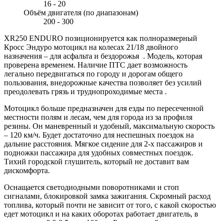
16 - 20
Объём двигателя (по диапазонам)
200 - 300
XR250 ENDURO позиционируется как полноразмерный
Кросс Эндуро мотоцикл на колесах 21/18 двойного
назначения – для асфальта и бездорожья . Модель, которая
проверена временем. Наличие ПТС дает возможность
легально передвигаться по городу и дорогам общего
пользования, внедорожные качества позволяет без усилий
преодолевать грязь и труднопроходимые места .
Мотоцикл больше предназначен для езды по пересеченной
местности полям и лесам, чем для города из за профиля
резины. Он маневренный и удобный, максимальную скорость
– 120 км/ч. Будет достаточно для неспешных поездок на
дальние расстояния. Мягкое сидение для 2-х пассажиров и
подножки пассажира для удобных совместных поездок.
Тихий городской глушитель, который не доставит вам
дискомфорта.
Оснащается светодиодными поворотниками и стоп
сигналами, блокировкой замка зажигания. Скромный расход
топлива, который почти не зависит от того, с какой скоростью
едет мотоцикл и на каких оборотах работает двигатель, в