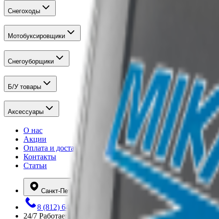
Снегоходы
Мотобуксировщики
Снегоуборщики
Б/У товары
Аксессуары
О нас
Акции
Оплата и доставка
Контакты
Статьи
Санкт-Петербург
8 (812) 648-12-80
24/7
Работаем круглосуточно