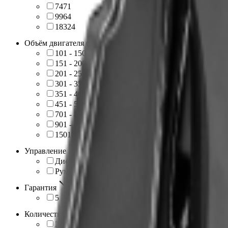
747
1
996
4
1832
4
Объём двигателя (по диапазонам)
101 - 150
3
151 - 200
1
201 - 250
5
301 - 350
8
351 - 400
2
451 - 500
2
701 - 800
2
901 - 1000
4
1501 - 2000
4
Управление
Дистанционное
15
Румпельное
16
Гарантия
5 лет
31
Количество тактов
2
9