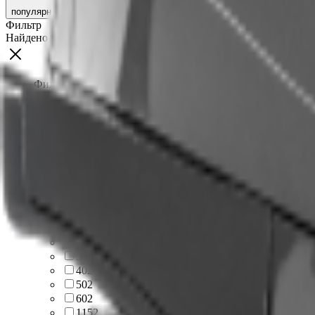
популярности
Фильтр
Найдено
39
товаров
Фильтровать по цене
От
До
Бренд
HND
31
Мощность, л.с
5
2
6
1
9.8
1
9.9
5
15
4
20
6
30
2
40
2
50
2
60
2
115
2