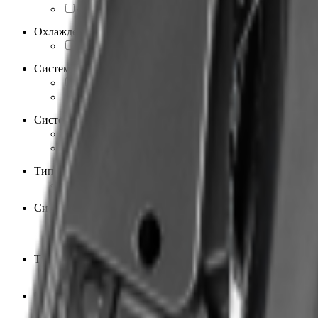
4
22
Охлаждение
Водяное
31
Система запуска
Ручной стартер
12
Электростартер
19
Система подачи топлива
Инжектор
11
Карбюратор
20
Тип насадки
Винт
31
Система подъёма
Гидравлическая
10
Ручная
21
Тип двигателя
Бензиновый
31
Страна бренда
Китай
31