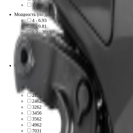
130
2
Мощность (по диапазонам)
4 - 6.9
3
7 - 9.8
1
9.9 - 20
15
21 - 39
2
40 - 59
4
60 - 79
2
80 - 130
4
Объём двигателя, куб
102
1
112
1
139
1
169
1
212
3
246
2
326
2
345
6
356
2
496
2
703
1