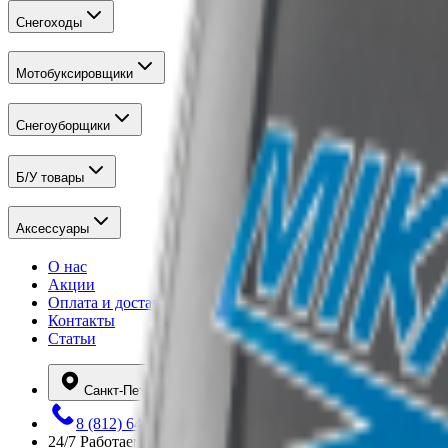
Снегоходы
Мотобуксировщики
Снегоуборщики
Б/У товары
Аксессуары
О нас
Акции
Оплата и доставка
Контакты
Статьи
Санкт-Петербург
8 (812) 648-12-80
24/7
Работаем круглосуточно