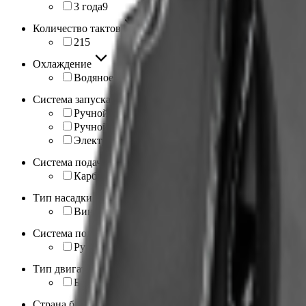
3 года
9
Количество тактов
2
15
Охлаждение
Водяное
15
Система запуска
Ручной стартер
11
Ручной стартер/электростартер
3
Электростартер
1
Система подачи топлива
Карбюратор
15
Тип насадки
Винт
15
Система подъёма
Ручная
15
Тип двигателя
Бензиновый
15
Страна бренда