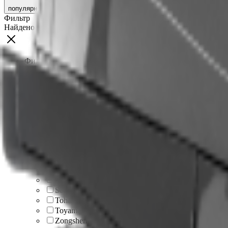
популярности
Фильтр
Найдено
19
товаров
Фильтровать по цене
От
До
Бренд
Condor
1
Golfstream
1
Hangkai
1
HDX
1
Hidea
2
Nissan Marine
1
Parsun
1
Sea Pro
1
Seanovo
1
Tohatsu
1
Toyama
1
Zongshen
3