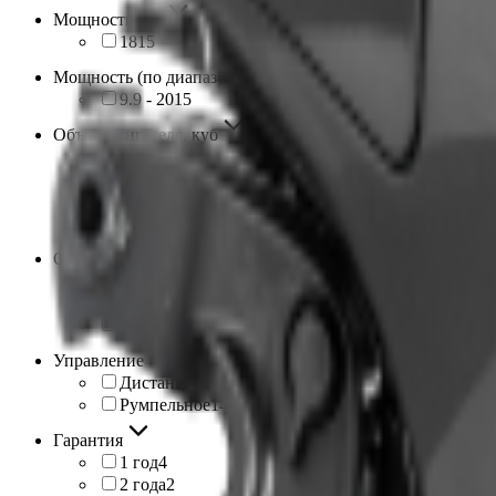
Мощность, л.с
18
15
Мощность (по диапазонам)
9.9 - 20
15
Объём двигателя, куб
246
5
283
3
294
4
326
3
Объём двигателя (по диапазонам)
201 - 250
5
251 - 300
7
301 - 350
3
Управление
Дистанционное
1
Румпельное
14
Гарантия
1 год
4
2 года
2