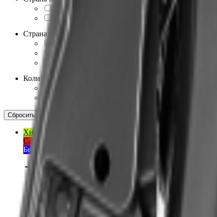
Китай
13
Япония
2
Страна производства
Китай
11
Россия
2
Япония
2
Количество цилиндров
1
1
2
9
Сбросить фильтры
Показать результат
Хит продаж
Cashback 5%
Бесплатное первое ТО
Лодочные моторы