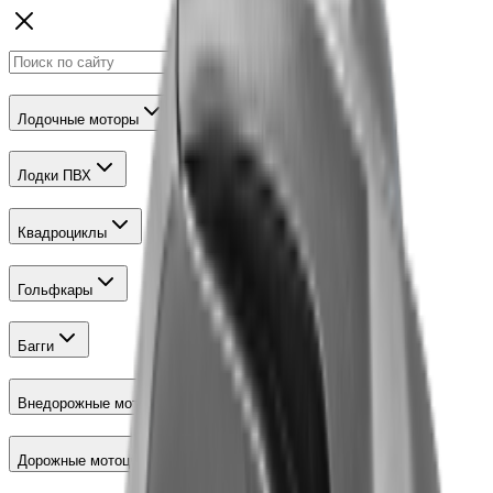
Лодочные моторы
Лодки ПВХ
Квадроциклы
Гольфкары
Багги
Внедорожные мотоциклы
Дорожные мотоциклы