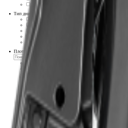
357
1
Тип днища
Алюминиевые пайолы
7
Надувное высокого давления
3
Надувное низкого давления
63
Реечная слань
1
Фанерные пайолы
29
Плотность материала (баллон/дно)
750/850
5
800/800
1
850/1000
1
850/1050
2
850/1100
7
850/1200
2
850/850
20
850/900
7
900/1050
2
900/1100
4
900/1200
1
900/800
1