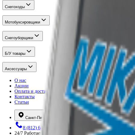
Снегоходы
Мотобуксировщики
Снегоуборщики
Б/У товары
Аксессуары
О нас
Акции
Оплата и доставка
Контакты
Статьи
Санкт-Петербург
8 (812) 648-12-80
24/7
Работаем круглосуточно