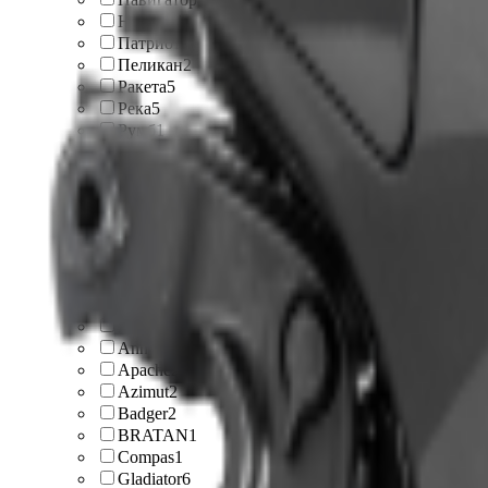
Норвик
1
Патриот
2
Пеликан
2
Ракета
5
Река
5
Румб
1
РусЛодка
1
Сапфир
1
Тонар
1
Фаворит
1
Флагман
5
Фрегат
4
Хантер
4
Чирок
1
Altair
4
Annkor
2
Apache
2
Azimut
2
Badger
2
BRATAN
1
Compas
1
Gladiator
6