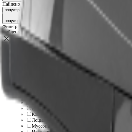
Найдено 112 товаров
популярности
рейтингу
новинкам
сначала дешёвые
сначала д
популярности
Фильтр
Найдено
112
товаров
Фильтровать по цене
От
До
Бренд
Адмирал
3
Волга
2
Гелиос
1
Дека
2
Инзер
3
Китт Боатс
3
Командор
1
Лоцман
4
Муссон
2
Навигатор
4