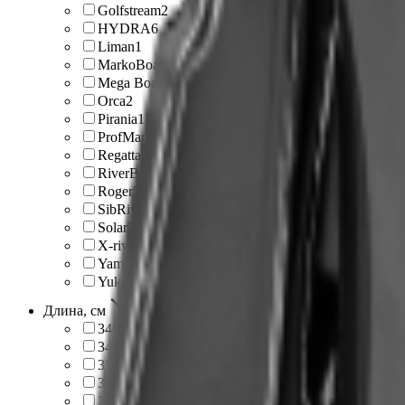
Golfstream
2
HYDRA
6
Liman
1
MarkoBoats
1
Mega Boat
1
Orca
2
Pirania
1
ProfMarine
1
Regatta
1
RiverBoats
4
Roger
5
SibRiver
2
Solar
3
X-river
1
Yamaran
1
Yukona
1
Длина, см
340
26
345
1
350
77
351
2
355
5