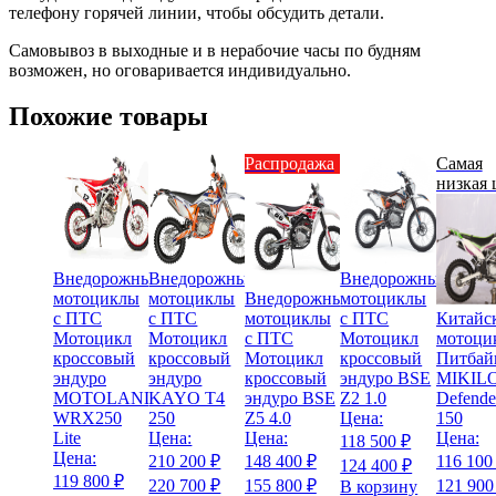
телефону горячей линии, чтобы обсудить детали.
Самовывоз в выходные и в нерабочие часы по будням
возможен, но оговаривается индивидуально.
Похожие товары
Распродажа
Самая
низкая 
Внедорожные
Внедорожные
Внедорожные
мотоциклы
мотоциклы
Внедорожные
мотоциклы
с ПТС
с ПТС
мотоциклы
с ПТС
Китайс
Мотоцикл
Мотоцикл
с ПТС
Мотоцикл
мотоци
кроссовый
кроссовый
Мотоцикл
кроссовый
Питбай
эндуро
эндуро
кроссовый
эндуро BSE
MIKIL
MOTOLAND
KAYO T4
эндуро BSE
Z2 1.0
Defende
WRX250
250
Z5 4.0
Цена:
150
Lite
Цена:
Цена:
Цена:
118 500 ₽
Цена:
210 200 ₽
148 400 ₽
116 100
124 400 ₽
119 800 ₽
220 700 ₽
155 800 ₽
121 900
В корзину