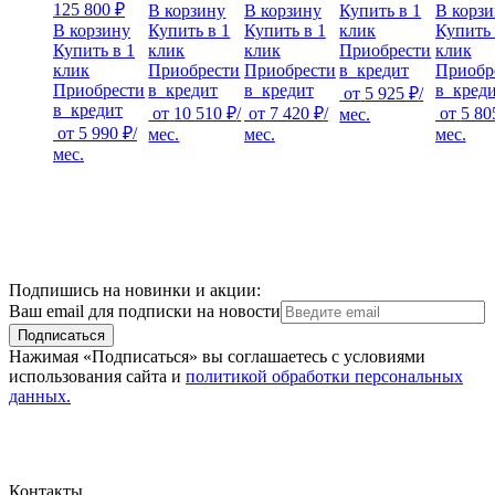
125 800 ₽
В корзину
В корзину
Купить в 1
В корз
В корзину
Купить в 1
Купить в 1
клик
Купить 
Купить в 1
клик
клик
Приобрести
клик
клик
Приобрести
Приобрести
в
кредит
Приобр
Приобрести
в
кредит
в
кредит
в
кред
от
5 925 ₽
/
в
кредит
от
10 510 ₽
/
от
7 420 ₽
/
от
5 80
мес.
от
5 990 ₽
/
мес.
мес.
мес.
мес.
Подпишись на новинки и акции:
Ваш email для подписки на новости
Подписаться
Нажимая «Подписаться» вы соглашаетесь с условиями
использования сайта и
политикой обработки персональных
данных.
Контакты