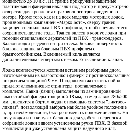
мощностью до 10 л.с.. На транце прикручены защитные
пластиковая и фанерная накладки под мотор и предусмотрено
отверстие для крепления страховочного троса лодочного
мотора. Кроме того, как и на всех моделях моторных лодок,
производимых компанией «Марко Ботс», сверху транец
защищен специальным ПВХ профилем, что обеспечивает его
сохранность долгие годы. Транец вклеен в корпус лодки при
помощи специальных держателей из ПВХ - трансхолдеров.
Баллон лодки разделен на три отсека. Боковая поверхность
баллона защищена боковым ПВХ профилем с
брызгоотбойником. Вклеиваемый киль является
дополнительным четвертым отсеком. Есть сливной клапан.
Лодка комплектуется жестким вставным разборным дном,
изготовленным из влагостойкой фанеры с противоскользящим
покрытием толщиной 9 мм. Продольную жесткость пайол
придают алюминиевые стрингеры, поставляемые в
комплекте. Лавки (банки) выполнены из ламинированной
влагостойкой фанеры толщиной 18 мм, размер лавок 780х200
мм. , крепятся к бортам лодки с помощью системы "ликтрос-
ликпаз", позволяющей выбрать наиболее удобное положение
и, при необходимости, быстро поменять положение лавок. На
носу лодки и на конусах баллонов для удобства переноски
собранной лодки вдвоем установлены ручки ПВХ. В базовой
комплектации уже установлена защита надувного киля,