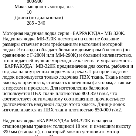
800/900
Макс. мощность мотора, л.с.
10
Длина (по диапазонам)
285 - 340
Моторная надувная лодка серия «БАРРАКУДА» МВ-320К.
Надувная лодка МВ-320К несмотря на свои не большие
размеры отвечает всем требованиям настоящей моторной
лодки. Эта лодка обладает большим диаметром баллонов (по
сравнению с F-280N или ММ-290K) и большей килеватостью,
что придает ей лучшие мореходные качества и управляемость.
"БАРРАКУДА" МВ-320К предназначена для охоты, рыбалки и
отдыха на внутренних водоемах и реках. При производстве
лодок используется только лодочная ПВХ ткань. Ткань имеет
высокую прочность, стойкость к внешним факторам, а так же
к порезам и проколам. Для изготовления баллонов
используется ПВХ ткань плотностью 800-850 г/м2, что
соответствует оптимальному соотношению прочность/вес/
долговечность надувной лодки этого класса. Днище лодок
изготавливается из ПВХ ткани плотностью 850-900 г/м2.
Надувная лодка «БАРРАКУДА» MВ-320K оснащена
стационарным транцем толщиной 18 мм, и имеющим высоту
390 мм (стандарт), на который можно установить мотор