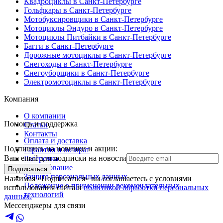
Квадроциклы в Санкт-Петербурге
Гольфкары в Санкт-Петербурге
Мотобуксировщики в Санкт-Петербурге
Мотоциклы Эндуро в Санкт-Петербурге
Мотоциклы Питбайки в Санкт-Петербурге
Багги в Санкт-Петербурге
Дорожные мотоциклы в Санкт-Петербурге
Снегоходы в Санкт-Петербурге
Снегоуборщики в Санкт-Петербурге
Электромотоциклы в Санкт-Петербурге
Компания
О компании
Помощь и поддержка
Статьи
Контакты
Оплата и доставка
Подпишись на новинки и акции:
Гарантия и возврат
Ваш email для подписки на новости
Рассрочка
Кредитование
Подписаться
Защита персональных данных
Нажимая «Подписаться» вы соглашаетесь с условиями
Положение о применении рекомендательных
использования сайта и
политикой обработки персональных
технологий
данных.
Мессенджеры для связи