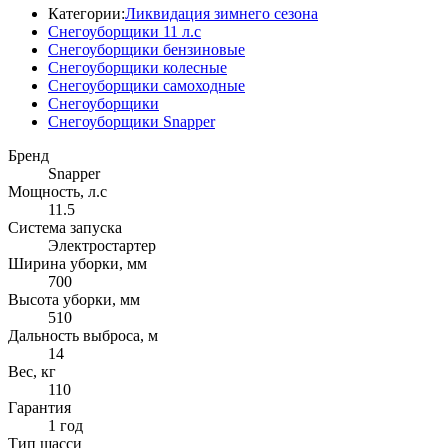
Категории:
Ликвидация зимнего сезона
Снегоуборщики 11 л.с
Снегоуборщики бензиновые
Снегоуборщики колесные
Снегоуборщики самоходные
Снегоуборщики
Снегоуборщики Snapper
Бренд
Snapper
Мощность, л.с
11.5
Система запуска
Электростартер
Ширина уборки, мм
700
Высота уборки, мм
510
Дальность выброса, м
14
Вес, кг
110
Гарантия
1 год
Тип шасси