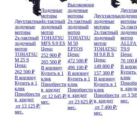
Высокомощные
Лодочные
лодочные
Двухта
моторы
моторы
Двухтактные
лодочн
Двухтактные
4х-тактный
2х-тактный
лодочные
моторы
лодочные
лодочный
лодочный
моторы
2х-так
моторы
мотор
мотор
2х-тактный
лодочн
2х-тактный
TOHATSU
TOHATSU
лодочный
мотор
лодочный
MFS 9.9 ES
M 50
мотор
ALLFA
мотор
Цена:
EPTOS
TOHATSU
T9.9
TOHATSU
Цена:
M 9.8 B S
Цена:
252 900 ₽
M 25 S
Цена:
472 500 ₽
70 100 
265 500 ₽
Цена:
149 800 ₽
В корз
496 100 ₽
В корзину
262 500 ₽
Купить 
157 300 ₽
Купить в 1
В корзину
В корзину
клик
клик
Купить в 1
В корзину
Купить в 1
Приобр
Приобрести
клик
Купить в 1
клик
в
кред
в
кредит
Приобрести
клик
Приобрести
от
3 50
в
кредит
Приобрести
от
12 645 ₽
/
в
кредит
в
кредит
мес.
от
23 625 ₽
/
мес.
от
13 125 ₽
/
от
7 490 ₽
/
мес.
мес.
мес.