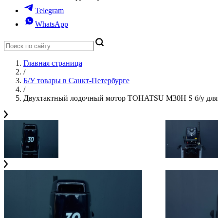
Telegram
WhatsApp
Главная страница
/
Б/У товары в Санкт-Петербурге
/
Двухтактный лодочный мотор TOHATSU M30H S б/у для