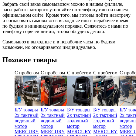
Забрать свой заказ самовывозом можно в нашем филиале,
часы работы которого уточняйте по телефону или на нашем
официальном сайте. Кроме того, мы готовы пойти навстречу
и согласовать самовывоз в выходные или в нерабочее время
по будням в индивидуальном порядке. Свяжитесь с нами по
телефону горячей линии, чтобы обсудить детали.
Самовывоз в выходные и в нерабочие часы по будням
возможен, но оговаривается индивидуально.
Похожие товары
С пробегом
С пробегом
С пробегом
С пробегом
С проб
Б/У товары
Б/У товары
Б/У товары
Б/У товары
Б/У тов
2х-тактный
2х-тактный
2х-тактный
2х-тактный
2х-так
лодочный
лодочный
лодочный
лодочный
лодочн
мотор
мотор
мотор
мотор
мотор
MERCURY
MERCURY
MERCURY
MERCURY
MERC